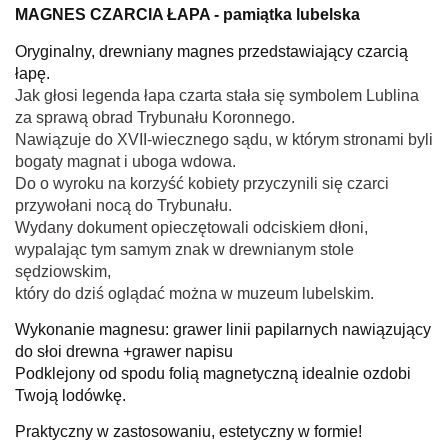
MAGNES CZARCIA ŁAPA - pamiątka lubelska
Oryginalny, drewniany magnes przedstawiający czarcią
łapę.
Jak głosi legenda łapa czarta stała się symbolem Lublina
za sprawą obrad Trybunału Koronnego.
Nawiązuje do XVII-wiecznego sądu, w którym stronami byli
bogaty magnat i uboga wdowa.
Do o wyroku na korzyść kobiety przyczynili się czarci
przywołani nocą do Trybunału.
Wydany dokument opieczętowali odciskiem dłoni,
wypalając tym samym znak w drewnianym stole
sędziowskim,
który do dziś oglądać można w muzeum lubelskim.
Wykonanie magnesu
: grawer linii papilarnych nawiązujący
do słoi drewna +grawer napisu
Podklejony od spodu folią magnetyczną idealnie ozdobi
Twoją lodówkę.
Praktyczny w zastosowaniu, estetyczny w formie!