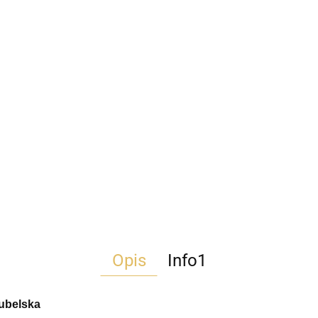
Opis
Info1
lubelska