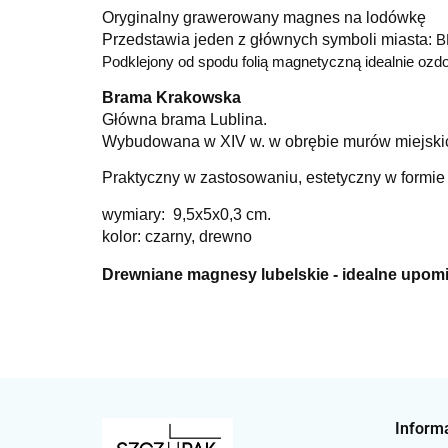
Oryginalny grawerowany
magnes na lodówkę
Przedstawia
jeden z głównych symboli miasta:
B
Podklejony od spodu folią magnetyczną idealnie ozd
Brama Krakowska
Główna brama Lublina.
Wybudowana
w XIV w. w obrębie murów miejskic
Praktyczny w zastosowaniu, estetyczny w formi
wymiary:
9,5x5x0,3
cm.
kolor: czarny, drewno
Drewniane magnesy lubelskie - idealne upomin
Inform