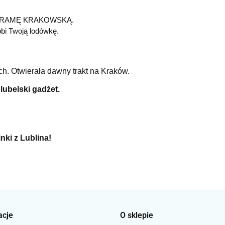
RAMĘ KRAKOWSKĄ.
obi Twoją lodówkę.
h. Otwierała dawny trakt na Kraków.
e
lubelski
gadżet.
ki z Lublina!
acje
O sklepie