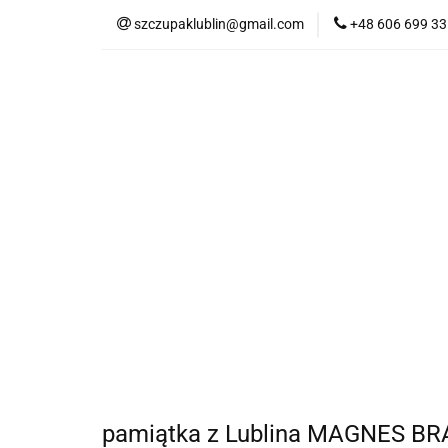
szczupaklublin@gmail.com
+48 606 699 33
SKLEP
SKLEP
pamiątka z Lublina MAGNES 