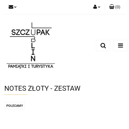
(
0
)
Zaloguj się
Zarejestruj się
Dodaj zgłoszenie
NOTES ZŁOTY - ZESTAW
POLECAMY