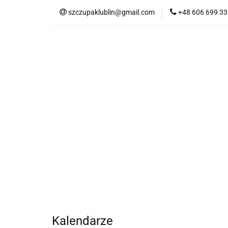
szczupaklublin@gmail.com
+48 606 699 33
SKLEP
SKLEP
Kalendarze