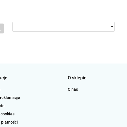
acje
O sklepie
a
O nas
 reklamacje
min
 cookies
 płatności